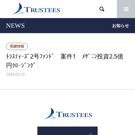

NEWS
お知らせ
実績情報
ﾄﾗｽﾃｨｰｽﾞ2号ﾌｧﾝﾄﾞ 案件1 ﾒｻﾞﾆﾝ投資2.5億
円ｸﾛｰｼﾞﾝｸﾞ
2026.03.10