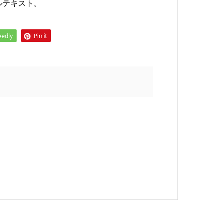
ルテキスト。
eedly
Pin it